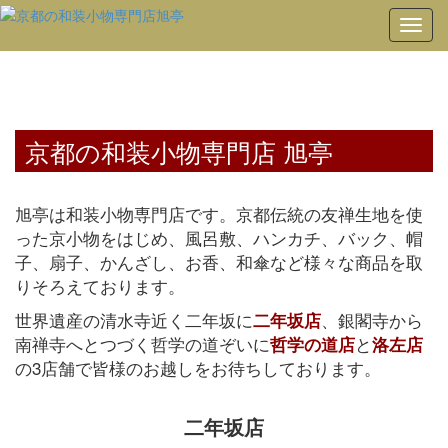
Toggl
navig
京都の和装小物専門店 旭亭
旭亭は和装小物専門店です。京都伝統の友禅生地を使
った京小物をはじめ、風呂敷、ハンカチ、バック、帽
子、扇子、かんざし、お香、和傘など様々な商品を取
りそろえております。
世界遺産の清水寺近く二年坂に
、銀閣寺から
二年坂店
南禅寺へとつづく哲学の道ぞいに
と
哲学の道店
洛左店
の3店舗で皆様のお越しをお待ちしております。
二年坂店